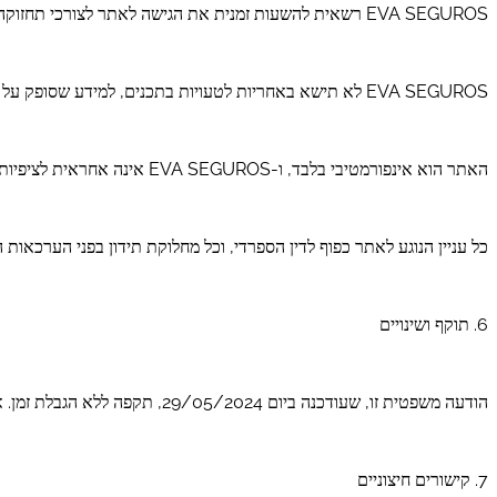
EVA SEGUROS רשאית להשעות זמנית את הגישה לאתר לצורכי תחזוקה, תיקון או עדכון.
EVA SEGUROS לא תישא באחריות לטעויות בתכנים, למידע שסופק על ידי משתמשים, לנוכחות וירוסים, לנזקים שנגרמו כתוצאה מפריצות אבטחה או לשימוש שעושים המשתמשים בתכני האתר.
האתר הוא אינפורמטיבי בלבד, ו-EVA SEGUROS אינה אחראית לציפיות שיווצרו אצל המשתמש.
כל עניין הנוגע לאתר כפוף לדין הספרדי, וכל מחלוקת תידון בפני הערכאות
6. תוקף ושינויים
הודעה משפטית זו, שעודכנה ביום 29/05/2024, תקפה ללא הגבלת זמן. אנו רשאים לשנותה בכל עת, ומומלץ לבדוק את תאריך העדכון בעת כל גישה לאתר.
7. קישורים חיצוניים