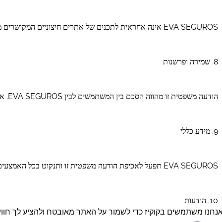
EVA SEGUROS אינה אחראית לתכנים של אתרים חיצוניים המקושרים מהאתר, והשימוש בהם הוא באחריות המשתמש בלבד.
8. שמירה ופרשנות
הודעה משפטית זו מהווה הסכם בין המשתמשים לבין EVA SEGUROS. אם סעיף כלשהו יימצא בלתי חוקי או בלתי ישים, לא יהיה בכך כדי לפגוע בתוקפם של יתר הסעיפים.
9. מידע כללי
EVA SEGUROS תפעל לאכיפת הודעה משפטית זו ותנקוט בכל האמצעים המשפטיים העומדים לרשותה במקרה של שימוש בלתי הולם באתר.
10. הודעות
נחנו משתמשים בקוקיז כדי לשמור על האתר מאובטח ולהציע לך חוויה 