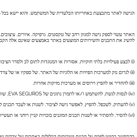
הגישה לאתר מתבצעת באחריותו הבלעדית של המשתמש, והוא יישא בכל מקרה
להשיג את התכנים והשירותים המוצעים באתר באמצעים שאינם אלה הקבועים
(i) לבצע פעילויות בלתי חוקיות, אסורות או המנוגדות לתום לב ולסדר הציבורי.
(ii) לגרום נזק למערכות הפיזיות או הלוגיות של האתר, של ספקיו או של צדדים שלישיים.
(iii) להחדיר או להפיץ וירוסים או מערכות מזיקות אחרות.
(iv) לנסות לגשת, להשתמש ו/או לתמרן נתונים של EVA SEGUROS, שותפים או משתמשים אחרים.
(v) להעתיק, לשכפל, להפיץ, לאפשר גישה לציבור, לשנות או לעבד תכנים ללא אישור מפורש.
(vi) להסיר, להסתיר או לשנות תכנים המוגנים בזכויות קניין רוחני או תעשייתי, או מנגנוני הגנה טכניים.
בהתחשב בקושי לפקח על תכנים ושירותים הכלולים באתרים של צדדים שלישיים המקושרים מהאתר, EVA SEGUROS אינה נושאת באחריות לתכ