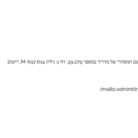
(להלן: „EVA SEGUROS”), בעלת מספר זיהוי מס B88383898, שמשרדה הרשום ברחוב Gobelas 25, מיקוד 28023, מדריד (מדריד), ורשומה במרשם המסחרי של מדריד במספר 39,279; דף 1; גיליון M-697,614; רישום