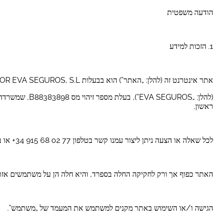
הודעה משפטית
1. הזכות למידע
אתר אינטרנט זה (להלן: „האתר”) הוא בבעלות COMPARADOR EVA SEGUROS, S.L.
ראשון.
לכל שאלה או הצעה ניתן ליצור עמנו קשר בטלפון ‎+34 915 68 02 77‎ או בדוא״ל: [administracion@evaseguros.es](mailto:administracion@evaseguros.es).
האתר כפוף אך ורק לחקיקה החלה בספרד, והיא חלה הן על משתמשים אזרח
הגישה ו/או השימוש באתר מקנים למשתמש את המעמד של „משתמש”.