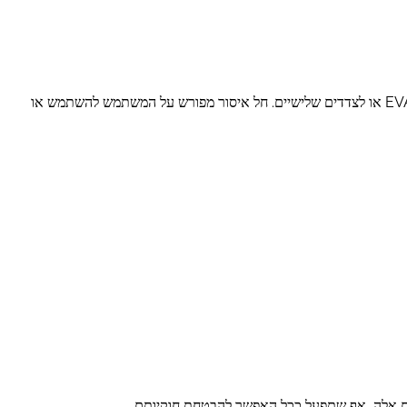
האתר עשוי לספק גישה למגוון רחב של טקסטים, גרפיקה, איורים, עיצובים, תמונות, תכני מולטימדיה ומידע (להלן: „התכנים”) השייכים ל-EVA SEGUROS או לצדדים שלישיים. חל איסור מפורש על המשתמש להשתמש או